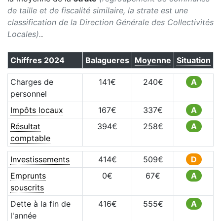
de taille et de fiscalité similaire, la strate est une
classification de la Direction Générale des Collectivités
Locales).
.
Chiffres
2024
Balagueres
Moyenne
Situation
Charges de
141
€
240
€
A
personnel
Impôts locaux
167
€
337
€
A
Résultat
394
€
258
€
A
comptable
Investissements
414
€
509
€
D
Emprunts
0
€
67
€
A
souscrits
Dette à la fin de
416
€
555
€
A
l'année