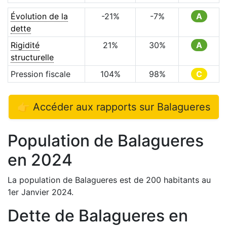
Évolution de la
-21
%
-7
%
A
dette
Rigidité
21
%
30
%
A
structurelle
Pression fiscale
104
%
98
%
C
👉 Accéder aux rapports sur
Balagueres
Population de
Balagueres
en
2024
La population de
Balagueres
est de
200
habitants au
1er Janvier
2024
.
Dette de
Balagueres
en