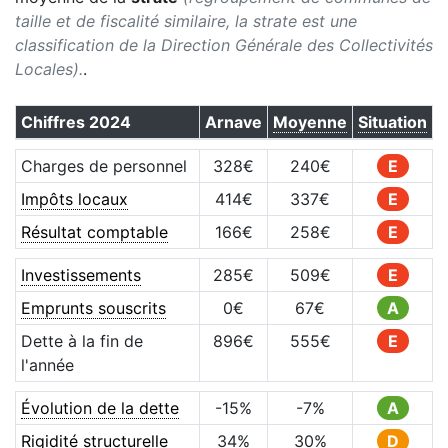
taille et de fiscalité similaire, la strate est une
classification de la Direction Générale des Collectivités
Locales).
.
Chiffres
2024
Arnave
Moyenne
Situation
Charges de personnel
328
€
240
€
E
Impôts locaux
414
€
337
€
E
Résultat comptable
166
€
258
€
E
Investissements
285
€
509
€
E
Emprunts souscrits
0
€
67
€
A
Dette à la fin de
896
€
555
€
E
l'année
Évolution de la dette
-15
%
-7
%
A
Rigidité structurelle
34
%
30
%
D