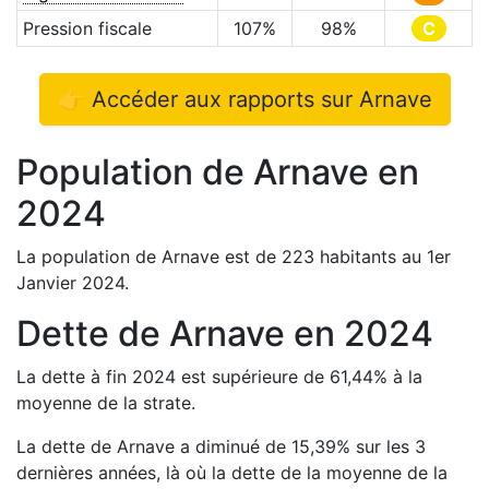
Pression fiscale
107
%
98
%
C
👉 Accéder aux rapports sur
Arnave
Population de
Arnave
en
2024
La population de
Arnave
est de
223
habitants au 1er
Janvier
2024
.
Dette de
Arnave
en
2024
La dette à fin
2024
est
supérieure de
61,44
%
à la
moyenne de la strate.
La dette de
Arnave
a
diminué de
15,39
%
sur les 3
dernières années, là où la dette de la moyenne de la