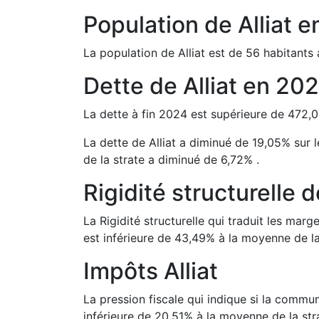
Population de
Alliat
e
La population de
Alliat
est de
56
habitants 
Dette de
Alliat
en
20
La dette à fin
2024
est
supérieure de
472,0
La dette de
Alliat
a
diminué de
19,05
%
sur 
de la strate a
diminué de
6,72
%
.
Rigidité structurelle 
La Rigidité structurelle qui traduit les m
est
inférieure de
43,49
%
à la moyenne de la
Impôts
Alliat
La pression fiscale qui indique si la comm
inférieure de
20,51
%
à la moyenne de la str