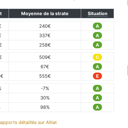
t
Moyenne de la strate
Situation
€
240
€
A
€
337
€
A
€
258
€
A
€
509
€
C
67
€
A
5
€
555
€
E
%
-7
%
A
%
30
%
A
%
98
%
A
apports détaillés sur
Alliat