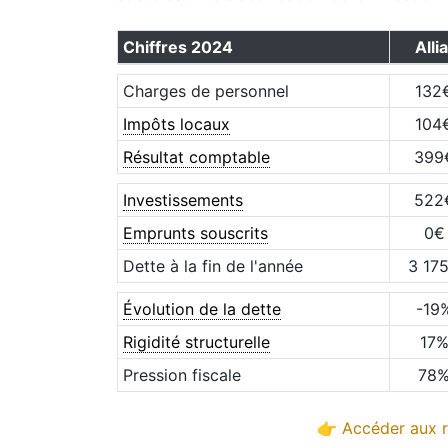
Chiffres
2024
Allia
Charges de personnel
132
Impôts locaux
104
Résultat comptable
399
Investissements
522
Emprunts souscrits
0
€
Dette à la fin de l'année
3 17
Évolution de la dette
-19
Rigidité structurelle
17
Pression fiscale
78
👉 Accéder aux r