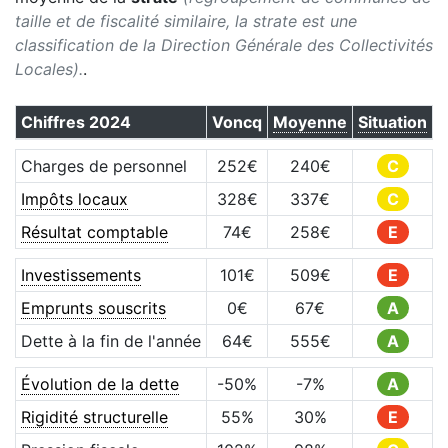
taille et de fiscalité similaire, la strate est une
classification de la Direction Générale des Collectivités
Locales).
.
Chiffres
2024
Voncq
Moyenne
Situation
Charges de personnel
252
€
240
€
C
Impôts locaux
328
€
337
€
C
Résultat comptable
74
€
258
€
E
Investissements
101
€
509
€
E
Emprunts souscrits
0
€
67
€
A
Dette à la fin de l'année
64
€
555
€
A
Évolution de la dette
-50
%
-7
%
A
Rigidité structurelle
55
%
30
%
E