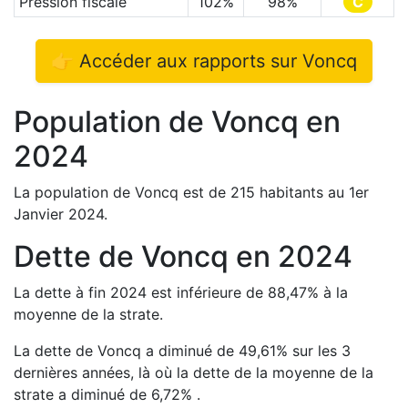
Pression fiscale
102
%
98
%
C
👉 Accéder aux rapports sur
Voncq
Population de
Voncq
en
2024
La population de
Voncq
est de
215
habitants au 1er
Janvier
2024
.
Dette de
Voncq
en
2024
La dette à fin
2024
est
inférieure de
88,47
%
à la
moyenne de la strate.
La dette de
Voncq
a
diminué de
49,61
%
sur les 3
dernières années, là où la dette de la moyenne de la
strate a
diminué de
6,72
%
.