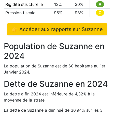
Rigidité structurelle
13
%
30
%
A
Pression fiscale
95
%
98
%
C
👉 Accéder aux rapports sur
Suzanne
Population de
Suzanne
en
2024
La population de
Suzanne
est de
60
habitants au 1er
Janvier
2024
.
Dette de
Suzanne
en
2024
La dette à fin
2024
est
inférieure de
4,32
%
à la
moyenne de la strate.
La dette de
Suzanne
a
diminué de
36,94
%
sur les 3