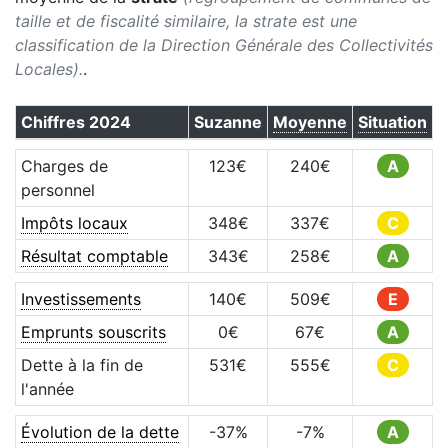
taille et de fiscalité similaire, la strate est une
classification de la Direction Générale des Collectivités
Locales).
.
Chiffres
2024
Suzanne
Moyenne
Situation
Charges de
123
€
240
€
A
personnel
Impôts locaux
348
€
337
€
C
Résultat comptable
343
€
258
€
A
Investissements
140
€
509
€
E
Emprunts souscrits
0
€
67
€
A
Dette à la fin de
531
€
555
€
C
l'année
Évolution de la dette
-37
%
-7
%
A