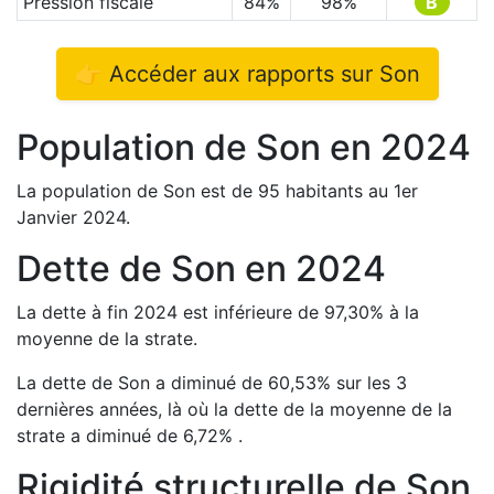
Pression fiscale
84
%
98
%
B
👉 Accéder aux rapports sur
Son
Population de
Son
en
2024
La population de
Son
est de
95
habitants au 1er
Janvier
2024
.
Dette de
Son
en
2024
La dette à fin
2024
est
inférieure de
97,30
%
à la
moyenne de la strate.
La dette de
Son
a
diminué de
60,53
%
sur les 3
dernières années, là où la dette de la moyenne de la
strate a
diminué de
6,72
%
.
Rigidité structurelle de
Son