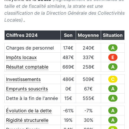
taille et de fiscalité similaire, la strate est une
classification de la Direction Générale des Collectivités
Locales).
.
Chiffres
2024
Son
Moyenne
Situation
Charges de personnel
174
€
240
€
A
Impôts locaux
487
€
337
€
E
Résultat comptable
669
€
258
€
A
Investissements
486
€
509
€
C
Emprunts souscrits
0
€
67
€
A
Dette à la fin de l'année
15
€
555
€
A
Évolution de la dette
-61
%
-7
%
A
Rigidité structurelle
19
%
30
%
A