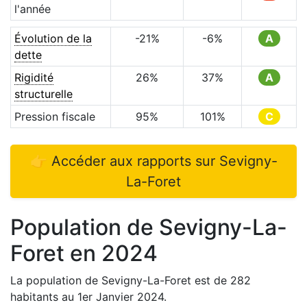
l'année
Évolution de la
-21
%
-6
%
A
dette
Rigidité
26
%
37
%
A
structurelle
Pression fiscale
95
%
101
%
C
👉 Accéder aux rapports sur
Sevigny-
La-Foret
Population de
Sevigny-La-
Foret
en
2024
La population de
Sevigny-La-Foret
est de
282
habitants au 1er Janvier
2024
.