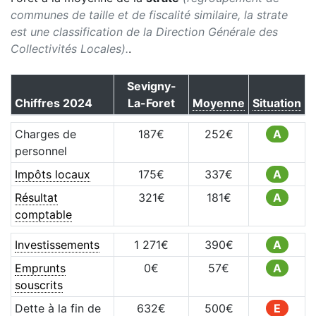
communes de taille et de fiscalité similaire, la strate
est une classification de la Direction Générale des
Collectivités Locales).
.
Sevigny-
Chiffres
2024
La-Foret
Moyenne
Situation
Charges de
187
€
252
€
A
personnel
Impôts locaux
175
€
337
€
A
Résultat
321
€
181
€
A
comptable
Investissements
1 271
€
390
€
A
Emprunts
0
€
57
€
A
souscrits
Dette à la fin de
632
€
500
€
E