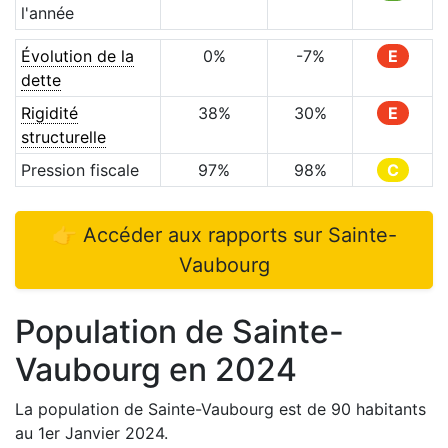
l'année
Évolution de la
0
%
-7
%
E
dette
Rigidité
38
%
30
%
E
structurelle
Pression fiscale
97
%
98
%
C
👉 Accéder aux rapports sur
Sainte-
Vaubourg
Population de
Sainte-
Vaubourg
en
2024
La population de
Sainte-Vaubourg
est de
90
habitants
au 1er Janvier
2024
.