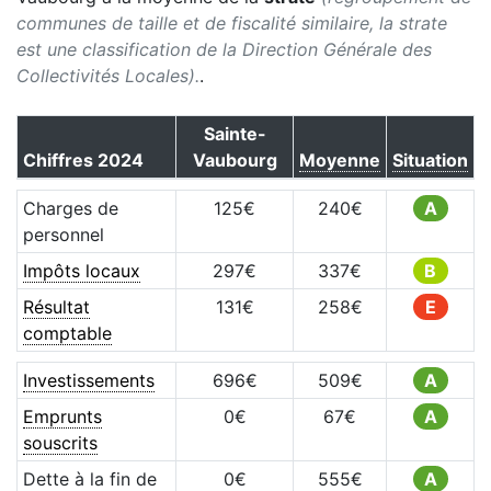
communes de taille et de fiscalité similaire, la strate
est une classification de la Direction Générale des
Collectivités Locales).
.
Sainte-
Chiffres
2024
Vaubourg
Moyenne
Situation
Charges de
125
€
240
€
A
personnel
Impôts locaux
297
€
337
€
B
Résultat
131
€
258
€
E
comptable
Investissements
696
€
509
€
A
Emprunts
0
€
67
€
A
souscrits
Dette à la fin de
0
€
555
€
A