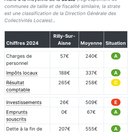
communes de taille et de fiscalité similaire, la strate
est une classification de la Direction Générale des
Collectivités Locales).
.
Rilly-Sur-
Chiffres
2024
Aisne
Moyenne
Situation
Charges de
57
€
240
€
A
personnel
Impôts locaux
188
€
337
€
A
Résultat
265
€
258
€
C
comptable
Investissements
26
€
509
€
E
Emprunts
0
€
67
€
A
souscrits
Dette à la fin de
207
€
555
€
A