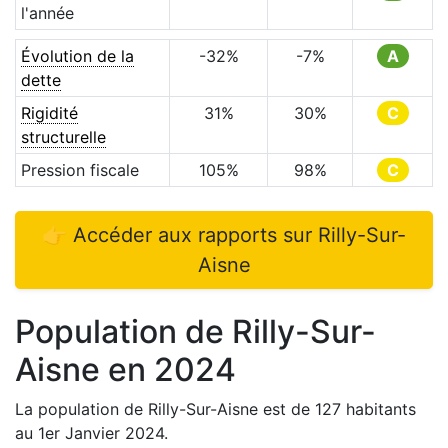
l'année
Évolution de la
-32
%
-7
%
A
dette
Rigidité
31
%
30
%
C
structurelle
Pression fiscale
105
%
98
%
C
👉 Accéder aux rapports sur
Rilly-Sur-
Aisne
Population de
Rilly-Sur-
Aisne
en
2024
La population de
Rilly-Sur-Aisne
est de
127
habitants
au 1er Janvier
2024
.