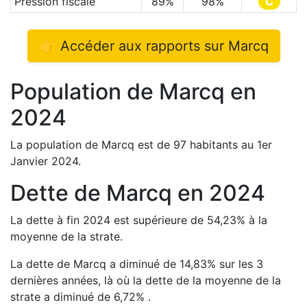
Pression fiscale
89
%
98
%
C
👉 Accéder aux rapports sur
Marcq
Population de
Marcq
en
2024
La population de
Marcq
est de
97
habitants au 1er
Janvier
2024
.
Dette de
Marcq
en
2024
La dette à fin
2024
est
supérieure de
54,23
%
à la
moyenne de la strate.
La dette de
Marcq
a
diminué de
14,83
%
sur les 3
dernières années, là où la dette de la moyenne de la
strate a
diminué de
6,72
%
.