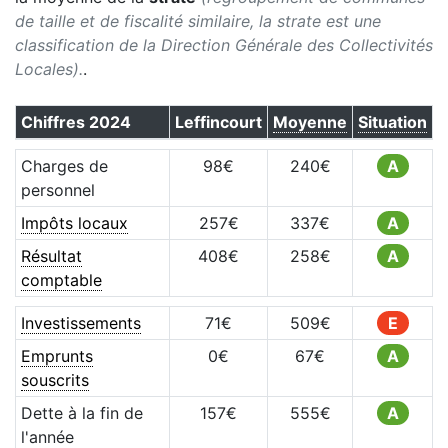
de taille et de fiscalité similaire, la strate est une
classification de la Direction Générale des Collectivités
Locales).
.
Chiffres
2024
Leffincourt
Moyenne
Situation
Charges de
98
€
240
€
A
personnel
Impôts locaux
257
€
337
€
A
Résultat
408
€
258
€
A
comptable
Investissements
71
€
509
€
E
Emprunts
0
€
67
€
A
souscrits
Dette à la fin de
157
€
555
€
A
l'année