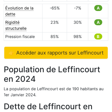
Évolution de la
-65
%
-7
%
A
dette
Rigidité
23
%
30
%
A
structurelle
Pression fiscale
85
%
98
%
B
👉 Accéder aux rapports sur
Leffincourt
Population de
Leffincourt
en
2024
La population de
Leffincourt
est de
190
habitants au
1er Janvier
2024
.
Dette de
Leffincourt
en