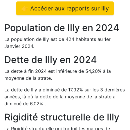
👉 Accéder aux rapports sur
Illy
Population de
Illy
en
2024
La population de
Illy
est de
424
habitants au 1er
Janvier
2024
.
Dette de
Illy
en
2024
La dette à fin
2024
est
inférieure de
54,20
%
à la
moyenne de la strate.
La dette de
Illy
a
diminué de
17,92
%
sur les 3 dernières
années, là où la dette de la moyenne de la strate a
diminué de
6,02
%
.
Rigidité structurelle de
Illy
La Rigidité structurelle qui traduit les marges de