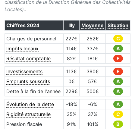
classification de la Direction Générale des Collectivités
Locales).
.
Chiffres
2024
Illy
Moyenne
Situation
Charges de personnel
227
€
252
€
C
Impôts locaux
114
€
337
€
A
Résultat comptable
82
€
181
€
E
Investissements
113
€
390
€
E
Emprunts souscrits
0
€
57
€
A
Dette à la fin de l'année
229
€
500
€
A
Évolution de la dette
-18
%
-6
%
A
Rigidité structurelle
35
%
37
%
C
Pression fiscale
91
%
101
%
B