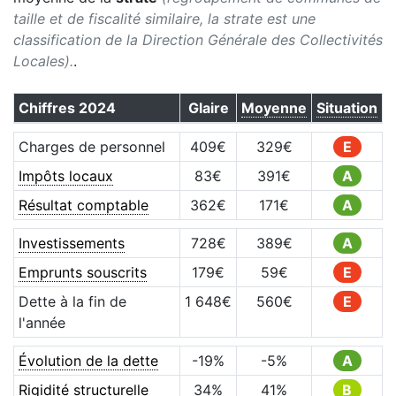
taille et de fiscalité similaire, la strate est une
classification de la Direction Générale des Collectivités
Locales).
.
Chiffres
2024
Glaire
Moyenne
Situation
Charges de personnel
409
€
329
€
E
Impôts locaux
83
€
391
€
A
Résultat comptable
362
€
171
€
A
Investissements
728
€
389
€
A
Emprunts souscrits
179
€
59
€
E
Dette à la fin de
1 648
€
560
€
E
l'année
Évolution de la dette
-19
%
-5
%
A
Rigidité structurelle
34
%
41
%
B