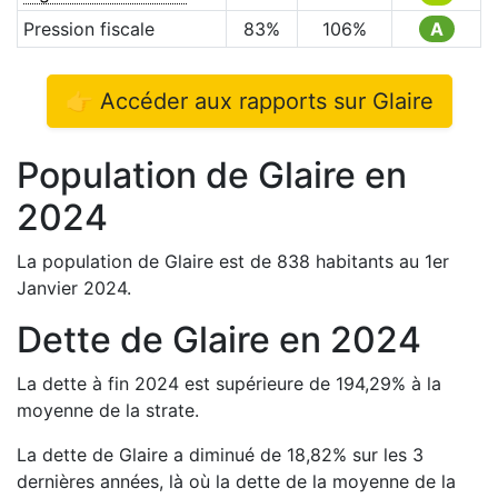
Pression fiscale
83
%
106
%
A
👉 Accéder aux rapports sur
Glaire
Population de
Glaire
en
2024
La population de
Glaire
est de
838
habitants au 1er
Janvier
2024
.
Dette de
Glaire
en
2024
La dette à fin
2024
est
supérieure de
194,29
%
à la
moyenne de la strate.
La dette de
Glaire
a
diminué de
18,82
%
sur les 3
dernières années, là où la dette de la moyenne de la