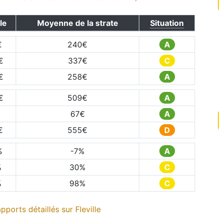
le
Moyenne de la strate
Situation
€
240
€
A
€
337
€
C
€
258
€
A
€
509
€
A
67
€
A
€
555
€
D
%
-7
%
A
%
30
%
C
%
98
%
C
pports détaillés sur
Fleville