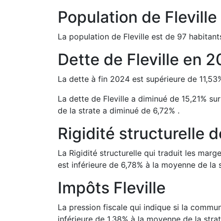
Population de
Fleville
La population de
Fleville
est de
97
habitant
Dette de
Fleville
en
2
La dette à fin
2024
est
supérieure de
11,53
La dette de
Fleville
a
diminué de
15,21
%
sur
de la strate a
diminué de
6,72
%
.
Rigidité structurelle 
La Rigidité structurelle qui traduit les m
est
inférieure de
6,78
%
à la moyenne de la s
Impôts
Fleville
La pression fiscale qui indique si la comm
inférieure de
1,38
%
à la moyenne de la strat