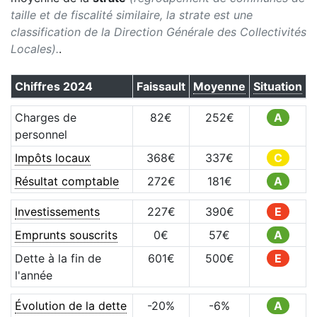
taille et de fiscalité similaire, la strate est une
classification de la Direction Générale des Collectivités
Locales).
.
Chiffres
2024
Faissault
Moyenne
Situation
Charges de
82
€
252
€
A
personnel
Impôts locaux
368
€
337
€
C
Résultat comptable
272
€
181
€
A
Investissements
227
€
390
€
E
Emprunts souscrits
0
€
57
€
A
Dette à la fin de
601
€
500
€
E
l'année
Évolution de la dette
-20
%
-6
%
A