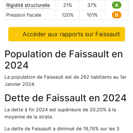
Rigidité structurelle
21
%
37
%
A
Pression fiscale
120
%
101
%
D
👉 Accéder aux rapports sur
Faissault
Population de
Faissault
en
2024
La population de
Faissault
est de
262
habitants au 1er
Janvier
2024
.
Dette de
Faissault
en
2024
La dette à fin
2024
est
supérieure de
20,20
%
à la
moyenne de la strate.
La dette de
Faissault
a
diminué de
19,76
%
sur les 3