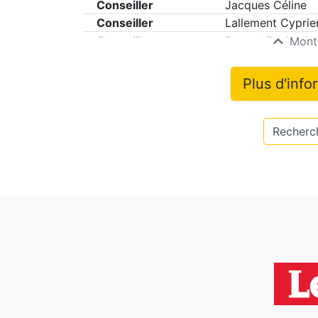
Conseiller
Jacques Céline
Conseiller
Lallement Cyprie
Conseiller
Paquet Benjamin
Montr
Plus d'info
Recherch