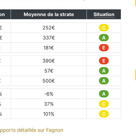
on
Moyenne de la strate
Situation
€
252
€
C
€
337
€
A
€
181
€
E
€
390
€
E
57
€
A
€
500
€
A
%
-6
%
A
%
37
%
C
%
101
%
C
pports détaillés sur
Fagnon