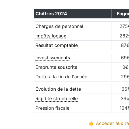
Chiffres
2024
Fagn
Charges de personnel
275
Impôts locaux
262
Résultat comptable
87
Investissements
69
Emprunts souscrits
0
€
Dette à la fin de l'année
29
Évolution de la dette
-66
Rigidité structurelle
39
Pression fiscale
104
👉 Accéder aux ra