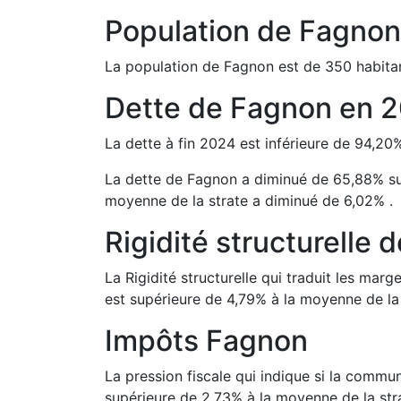
Population de
Fagnon
La population de
Fagnon
est de
350
habita
Dette de
Fagnon
en
2
La dette à fin
2024
est
inférieure de
94,20
La dette de
Fagnon
a
diminué de
65,88
%
s
moyenne de la strate a
diminué de
6,02
%
.
Rigidité structurelle 
La Rigidité structurelle qui traduit les m
est
supérieure de
4,79
%
à la moyenne de la 
Impôts
Fagnon
La pression fiscale qui indique si la comm
supérieure de
2,73
%
à la moyenne de la str