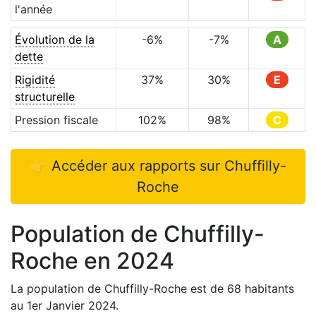
l'année
Évolution de la
-6
%
-7
%
A
dette
Rigidité
37
%
30
%
E
structurelle
Pression fiscale
102
%
98
%
C
👉 Accéder aux rapports sur
Chuffilly-
Roche
Population de
Chuffilly-
Roche
en
2024
La population de
Chuffilly-Roche
est de
68
habitants
au 1er Janvier
2024
.