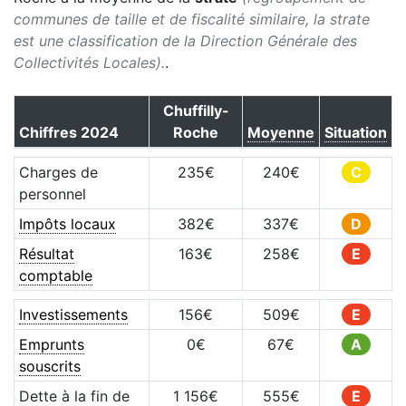
communes de taille et de fiscalité similaire, la strate
est une classification de la Direction Générale des
Collectivités Locales).
.
Chuffilly-
Chiffres
2024
Roche
Moyenne
Situation
Charges de
235
€
240
€
C
personnel
Impôts locaux
382
€
337
€
D
Résultat
163
€
258
€
E
comptable
Investissements
156
€
509
€
E
Emprunts
0
€
67
€
A
souscrits
Dette à la fin de
1 156
€
555
€
E