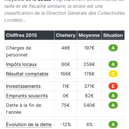
taille et de fiscalité similaire, la strate est une
classification de la Direction Générale des Collectivités
Locales).
.
Chiffres
2015
Chehery
Moyenne
Situation
Charges de
48
€
197
€
A
personnel
Impôts locaux
60
€
258
€
A
Résultat comptable
166
€
178
€
C
Investissements
11
€
371
€
E
Emprunts souscrits
0
€
82
€
A
Dette à la fin de
75
€
540
€
A
l'année
Évolution de la dette
-12
%
4
%
A