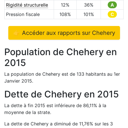
Rigidité structurelle
12
%
36
%
A
Pression fiscale
108
%
101
%
C
👉 Accéder aux rapports sur
Chehery
Population de
Chehery
en
2015
La population de
Chehery
est de
133
habitants au 1er
Janvier
2015
.
Dette de
Chehery
en
2015
La dette à fin
2015
est
inférieure de
86,11
%
à la
moyenne de la strate.
La dette de
Chehery
a
diminué de
11,76
%
sur les 3