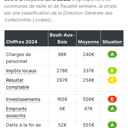
communes de taille et de fiscalité similaire, la strate
est une classification de la Direction Générale des
Collectivités Locales).
.
Boult-Aux-
Chiffres
2024
Bois
Moyenne
Situation
Charges de
98
€
240
€
A
personnel
Impôts locaux
278
€
337
€
B
Résultat
267
€
258
€
C
comptable
Investissements
165
€
509
€
E
Emprunts
0
€
67
€
A
souscrits
Dette à la fin de
52
€
555
€
A