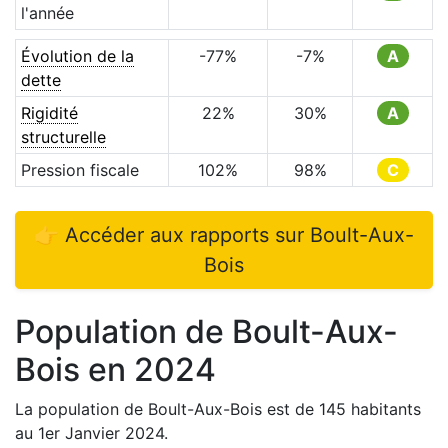
l'année
Évolution de la
-77
%
-7
%
A
dette
Rigidité
22
%
30
%
A
structurelle
Pression fiscale
102
%
98
%
C
👉 Accéder aux rapports sur
Boult-Aux-
Bois
Population de
Boult-Aux-
Bois
en
2024
La population de
Boult-Aux-Bois
est de
145
habitants
au 1er Janvier
2024
.