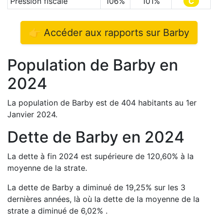
Pression fiscale
106
%
101
%
C
👉 Accéder aux rapports sur
Barby
Population de
Barby
en
2024
La population de
Barby
est de
404
habitants au 1er
Janvier
2024
.
Dette de
Barby
en
2024
La dette à fin
2024
est
supérieure de
120,60
%
à la
moyenne de la strate.
La dette de
Barby
a
diminué de
19,25
%
sur les 3
dernières années, là où la dette de la moyenne de la
strate a
diminué de
6,02
%
.