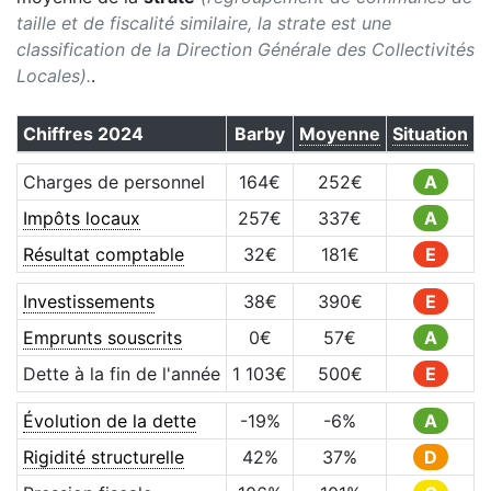
taille et de fiscalité similaire, la strate est une
classification de la Direction Générale des Collectivités
Locales).
.
Chiffres
2024
Barby
Moyenne
Situation
Charges de personnel
164
€
252
€
A
Impôts locaux
257
€
337
€
A
Résultat comptable
32
€
181
€
E
Investissements
38
€
390
€
E
Emprunts souscrits
0
€
57
€
A
Dette à la fin de l'année
1 103
€
500
€
E
Évolution de la dette
-19
%
-6
%
A
Rigidité structurelle
42
%
37
%
D