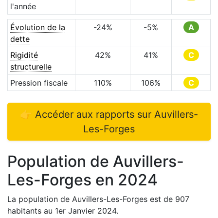
l'année
Évolution de la
-24
%
-5
%
A
dette
Rigidité
42
%
41
%
C
structurelle
Pression fiscale
110
%
106
%
C
👉 Accéder aux rapports sur
Auvillers-
Les-Forges
Population de
Auvillers-
Les-Forges
en
2024
La population de
Auvillers-Les-Forges
est de
907
habitants au 1er Janvier
2024
.