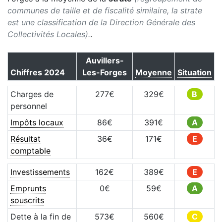
communes de taille et de fiscalité similaire, la strate
est une classification de la Direction Générale des
Collectivités Locales).
.
Auvillers-
Chiffres
2024
Les-Forges
Moyenne
Situation
Charges de
277
€
329
€
B
personnel
Impôts locaux
86
€
391
€
A
Résultat
36
€
171
€
E
comptable
Investissements
162
€
389
€
E
Emprunts
0
€
59
€
A
souscrits
Dette à la fin de
573
€
560
€
C