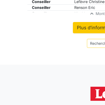
Conseiller
Lefèvre Christine
Conseiller
Renson Eric
Conseiller
Wachlewicz Mat
Montr
Plus d'infor
Recherch