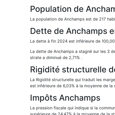
Population de
Ancha
La population de
Anchamps
est de
217
habi
Dette de
Anchamps
e
La dette à fin
2024
est
inférieure de
100,00
La dette de
Anchamps
a
stagné
sur les 3 d
strate a
diminué de
2,71
%
.
Rigidité structurelle 
La Rigidité structurelle qui traduit les m
est
inférieure de
6,03
%
à la moyenne de la s
Impôts
Anchamps
La pression fiscale qui indique si la comm
supérieure de
24,47
%
à la moyenne de la st