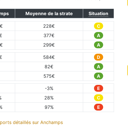
mps
Moyenne de la strate
Situation
€
228
€
C
€
377
€
A
€
299
€
A
€
584
€
D
82
€
A
575
€
A
%
-3
%
E
%
28
%
C
%
97
%
E
orts détaillés sur
Anchamps