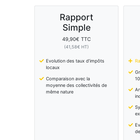
Rapport
Simple
49,90
€ TTC
(
41,58
€ HT)
Evolution des taux d’impôts
Ra
locaux
Gr
Comparaison avec la
10
moyenne des collectivités de
An
même nature
in
Sy
ex
Ev
de