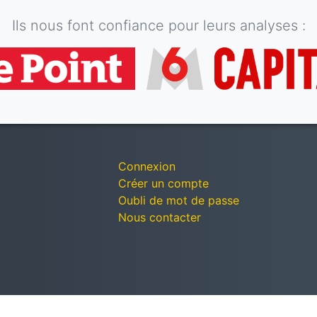
Ils nous font confiance pour leurs analyses :
Connexion
Créer un compte
Oubli de mot de passe
Nous contacter
© Décomptes publics - Tous droits réservés