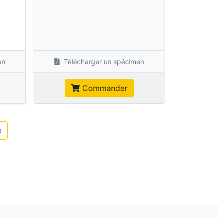
s
en
Télécharger un spécimen
Commander
e