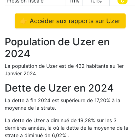
Pression fiscale
111
%
101
%
C
👉 Accéder aux rapports sur
Uzer
Population de
Uzer
en
2024
La population de
Uzer
est de
432
habitants au 1er
Janvier
2024
.
Dette de
Uzer
en
2024
La dette à fin
2024
est
supérieure de
17,20
%
à la
moyenne de la strate.
La dette de
Uzer
a
diminué de
19,28
%
sur les 3
dernières années, là où la dette de la moyenne de la
strate a
diminué de
6,02
%
.