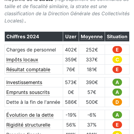
taille et de fiscalité similaire, la strate est une
classification de la Direction Générale des Collectivités
Locales).
.
Chiffres
2024
Uzer
Moyenne
Situation
Charges de personnel
402
€
252
€
E
Impôts locaux
359
€
337
€
C
Résultat comptable
76
€
181
€
E
Investissements
573
€
390
€
A
Emprunts souscrits
0
€
57
€
A
Dette à la fin de l'année
586
€
500
€
D
Évolution de la dette
-19
%
-6
%
A
Rigidité structurelle
56
%
37
%
E