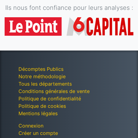
Ils nous font confiance pour leurs analyses :
Décomptes Publics
Notre méthodologie
Tous les départements
Conditions générales de vente
Politique de confidentialité
Politique de cookies
Mentions légales
Connexion
Créer un compte