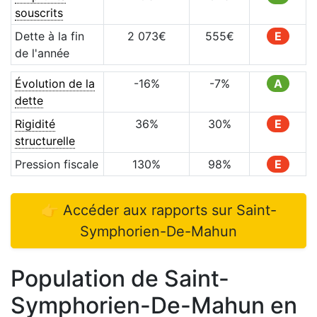
souscrits
Dette à la fin
2 073
€
555
€
E
de l'année
Évolution de la
-16
%
-7
%
A
dette
Rigidité
36
%
30
%
E
structurelle
Pression fiscale
130
%
98
%
E
👉 Accéder aux rapports sur
Saint-
Symphorien-De-Mahun
Population de
Saint-
Symphorien-De-Mahun
en