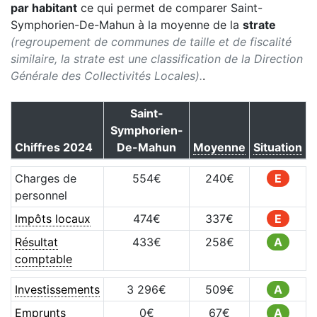
par habitant
ce qui permet de comparer
Saint-
Symphorien-De-Mahun
à la moyenne de la
strate
(regroupement de communes de taille et de fiscalité
similaire, la strate est une classification de la Direction
Générale des Collectivités Locales).
.
Saint-
Symphorien-
Chiffres
2024
De-Mahun
Moyenne
Situation
Charges de
554
€
240
€
E
personnel
Impôts locaux
474
€
337
€
E
Résultat
433
€
258
€
A
comptable
Investissements
3 296
€
509
€
A
Emprunts
0
€
67
€
A