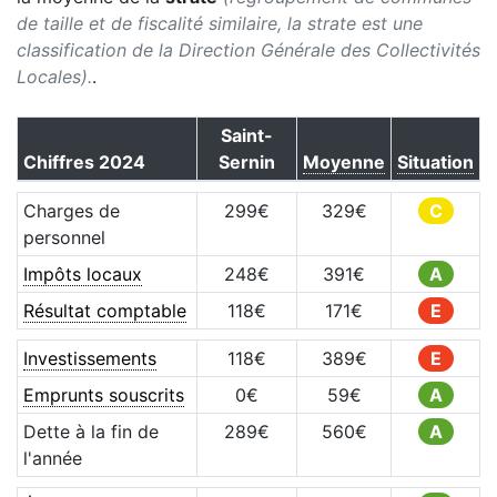
de taille et de fiscalité similaire, la strate est une
classification de la Direction Générale des Collectivités
Locales).
.
Saint-
Chiffres
2024
Sernin
Moyenne
Situation
Charges de
299
€
329
€
C
personnel
Impôts locaux
248
€
391
€
A
Résultat comptable
118
€
171
€
E
Investissements
118
€
389
€
E
Emprunts souscrits
0
€
59
€
A
Dette à la fin de
289
€
560
€
A
l'année