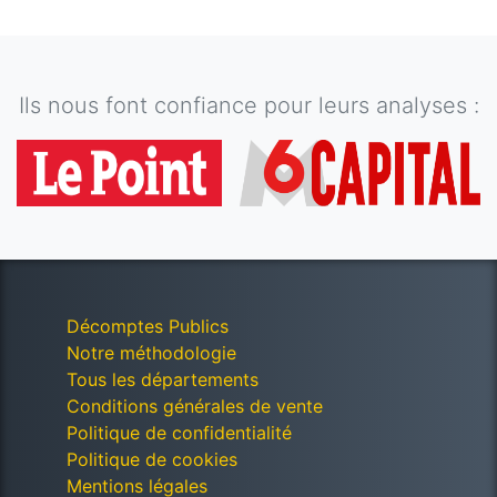
Ils nous font confiance pour leurs analyses :
Décomptes Publics
Notre méthodologie
Tous les départements
Conditions générales de vente
Politique de confidentialité
Politique de cookies
Mentions légales