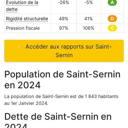
Évolution de la
-26
%
-5
%
A
dette
Rigidité structurelle
49
%
41
%
D
Pression fiscale
97
%
106
%
C
👉 Accéder aux rapports sur
Saint-
Sernin
Population de
Saint-Sernin
en
2024
La population de
Saint-Sernin
est de
1 843
habitants
au 1er Janvier
2024
.
Dette de
Saint-Sernin
en
2024