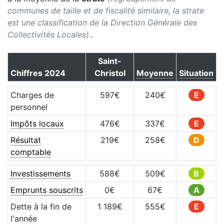
communes de taille et de fiscalité similaire, la strate
est une classification de la Direction Générale des
Collectivités Locales).
.
Saint-
Chiffres
2024
Christol
Moyenne
Situation
Charges de
597
€
240
€
E
personnel
Impôts locaux
476
€
337
€
E
Résultat
219
€
258
€
D
comptable
Investissements
588
€
509
€
B
Emprunts souscrits
0
€
67
€
A
Dette à la fin de
1 189
€
555
€
E
l'année