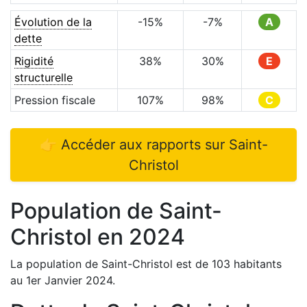
Évolution de la
-15
%
-7
%
A
dette
Rigidité
38
%
30
%
E
structurelle
Pression fiscale
107
%
98
%
C
👉 Accéder aux rapports sur
Saint-
Christol
Population de
Saint-
Christol
en
2024
La population de
Saint-Christol
est de
103
habitants
au 1er Janvier
2024
.