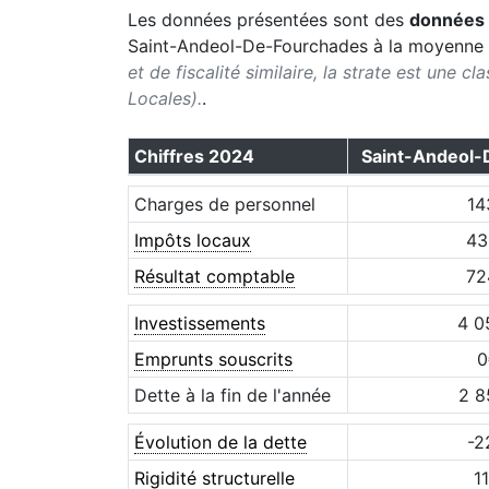
Les données présentées sont des
données 
Saint-Andeol-De-Fourchades
à la moyenne 
et de fiscalité similaire, la strate est une c
Locales).
.
Chiffres
2024
Saint-Andeol-
Charges de personnel
14
Impôts locaux
43
Résultat comptable
72
Investissements
4 0
Emprunts souscrits
0
Dette à la fin de l'année
2 8
Évolution de la dette
-2
Rigidité structurelle
11