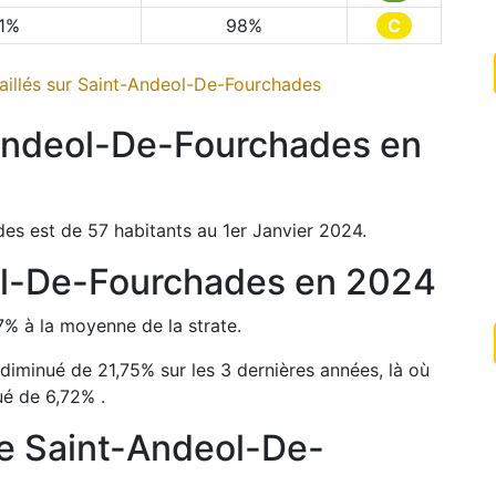
1
%
98
%
C
illés sur
Saint-Andeol-De-Fourchades
Andeol-De-Fourchades
en
des
est de
57
habitants au 1er Janvier
2024
.
l-De-Fourchades
en
2024
7
%
à la moyenne de la strate.
diminué de
21,75
%
sur les 3 dernières années, là où
ué de
6,72
%
.
de
Saint-Andeol-De-