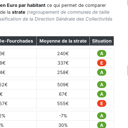
en Euro par habitant
ce qui permet de comparer
de la
strate
(regroupement de communes de taille
lassification de la Direction Générale des Collectivités
De-Fourchades
Moyenne de la strate
Situation
3
€
240
€
A
9
€
337
€
E
4
€
258
€
A
52
€
509
€
A
€
67
€
A
57
€
555
€
E
2
%
-7
%
A
%
30
%
A