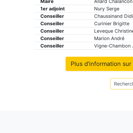
Maire
Allard Chalancon
1er adjoint
Nury Serge
Conseiller
Chaussinand Didi
Conseiller
Curinier Brigitte
Conseiller
Leveque Christin
Conseiller
Marion André
Conseiller
Vigne-Chambon 
Plus d'information sur
Recherch