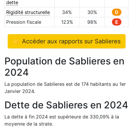
dette
Rigidité structurelle
34
%
30
%
D
Pression fiscale
123
%
98
%
E
👉 Accéder aux rapports sur
Sablieres
Population de
Sablieres
en
2024
La population de
Sablieres
est de
174
habitants au 1er
Janvier
2024
.
Dette de
Sablieres
en
2024
La dette à fin
2024
est
supérieure de
330,09
%
à la
moyenne de la strate.