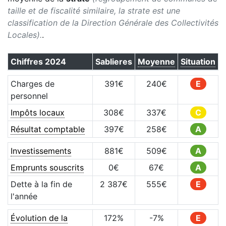
taille et de fiscalité similaire, la strate est une
classification de la Direction Générale des Collectivités
Locales).
.
Chiffres
2024
Sablieres
Moyenne
Situation
Charges de
391
€
240
€
E
personnel
Impôts locaux
308
€
337
€
C
Résultat comptable
397
€
258
€
A
Investissements
881
€
509
€
A
Emprunts souscrits
0
€
67
€
A
Dette à la fin de
2 387
€
555
€
E
l'année
Évolution de la
172
%
-7
%
E