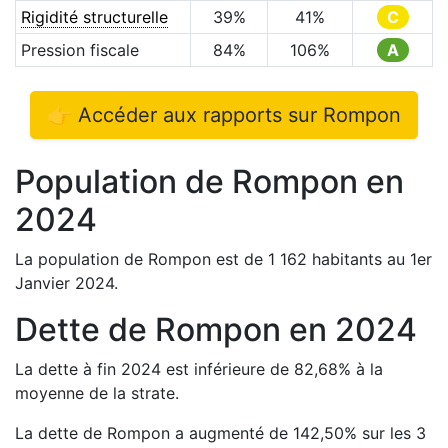
Rigidité structurelle
39
%
41
%
C
Pression fiscale
84
%
106
%
A
👉 Accéder aux rapports sur
Rompon
Population de
Rompon
en
2024
La population de
Rompon
est de
1 162
habitants au 1er
Janvier
2024
.
Dette de
Rompon
en
2024
La dette à fin
2024
est
inférieure de
82,68
%
à la
moyenne de la strate.
La dette de
Rompon
a
augmenté de
142,50
%
sur les 3