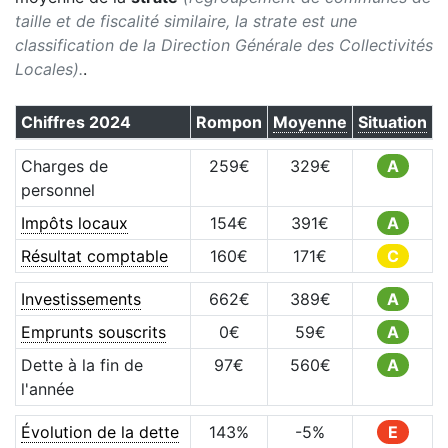
taille et de fiscalité similaire, la strate est une
classification de la Direction Générale des Collectivités
Locales).
.
Chiffres
2024
Rompon
Moyenne
Situation
Charges de
259
€
329
€
A
personnel
Impôts locaux
154
€
391
€
A
Résultat comptable
160
€
171
€
C
Investissements
662
€
389
€
A
Emprunts souscrits
0
€
59
€
A
Dette à la fin de
97
€
560
€
A
l'année
Évolution de la dette
143
%
-5
%
E