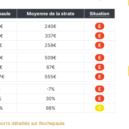
aule
Moyenne de la strate
Situation
€
240
€
E
€
337
€
E
€
258
€
E
€
509
€
E
€
67
€
E
7
€
555
€
E
%
-7
%
E
%
30
%
E
%
98
%
C
orts détaillés sur
Rochepaule