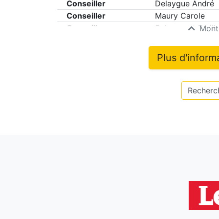
Conseiller
Delaygue André
Conseiller
Maury Carole
Conseiller
Seignovert Emili
Montr
Plus d'inform
Recherch