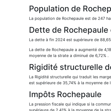
Population de
Rochep
La population de
Rochepaule
est de
247
hab
Dette de
Rochepaule
La dette à fin
2024
est
supérieure de
88,65
La dette de
Rochepaule
a
augmenté de
4,1
moyenne de la strate a
diminué de
6,72
%
.
Rigidité structurelle 
La Rigidité structurelle qui traduit les m
est
supérieure de
35,74
%
à la moyenne de l
Impôts
Rochepaule
La pression fiscale qui indique si la comm
supérieure de
2,41
%
à la moyenne de la stra