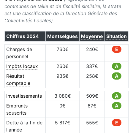
communes de taille et de fiscalité similaire, la strate
est une classification de la Direction Générale des
Collectivités Locales).
.
Chiffres
2024
Montselgues
Moyenne
Situation
Charges de
760
€
240
€
E
personnel
Impôts locaux
260
€
337
€
A
Résultat
935
€
258
€
A
comptable
Investissements
3 080
€
509
€
A
Emprunts
0
€
67
€
A
souscrits
Dette à la fin de
5 817
€
555
€
E
l'année