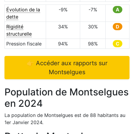
Évolution de la
-9
%
-7
%
A
dette
Rigidité
34
%
30
%
D
structurelle
Pression fiscale
94
%
98
%
C
👉 Accéder aux rapports sur
Montselgues
Population de
Montselgues
en
2024
La population de
Montselgues
est de
88
habitants au
1er Janvier
2024
.