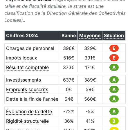
taille et de fiscalité similaire, la strate est une
classification de la Direction Générale des Collectivités
Locales).
.
Chiffres
2024
Banne
Moyenne
Situation
Charges de personnel
396
€
329
€
E
Impôts locaux
516
€
391
€
E
Résultat comptable
373
€
171
€
A
Investissements
637
€
389
€
A
Emprunts souscrits
0
€
59
€
A
Dette à la fin de l'année
64
€
560
€
A
Évolution de la dette
-72
%
-5
%
A
Rigidité structurelle
36
%
41
%
B