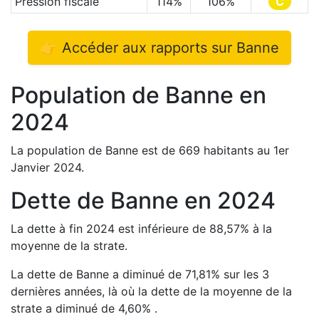
Pression fiscale
114
%
106
%
C
👉 Accéder aux rapports sur
Banne
Population de
Banne
en
2024
La population de
Banne
est de
669
habitants au 1er
Janvier
2024
.
Dette de
Banne
en
2024
La dette à fin
2024
est
inférieure de
88,57
%
à la
moyenne de la strate.
La dette de
Banne
a
diminué de
71,81
%
sur les 3
dernières années, là où la dette de la moyenne de la
strate a
diminué de
4,60
%
.