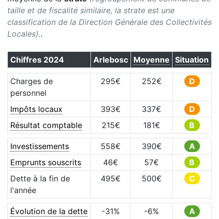
taille et de fiscalité similaire, la strate est une
classification de la Direction Générale des Collectivités
Locales).
.
Chiffres
2024
Arlebosc
Moyenne
Situation
Charges de
295
€
252
€
D
personnel
Impôts locaux
393
€
337
€
D
Résultat comptable
215
€
181
€
B
Investissements
558
€
390
€
A
Emprunts souscrits
46
€
57
€
B
Dette à la fin de
495
€
500
€
C
l'année
Évolution de la dette
-31
%
-6
%
A