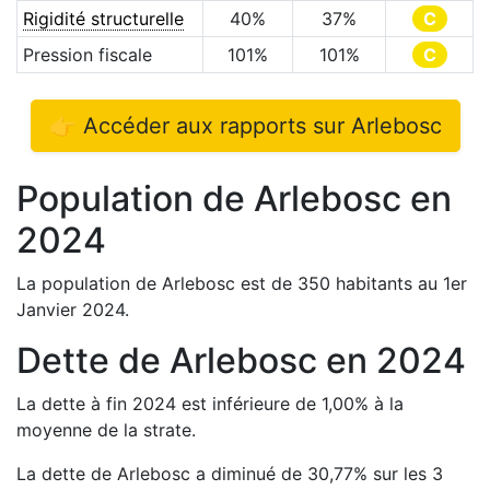
Rigidité structurelle
40
%
37
%
C
Pression fiscale
101
%
101
%
C
👉 Accéder aux rapports sur
Arlebosc
Population de
Arlebosc
en
2024
La population de
Arlebosc
est de
350
habitants au 1er
Janvier
2024
.
Dette de
Arlebosc
en
2024
La dette à fin
2024
est
inférieure de
1,00
%
à la
moyenne de la strate.
La dette de
Arlebosc
a
diminué de
30,77
%
sur les 3