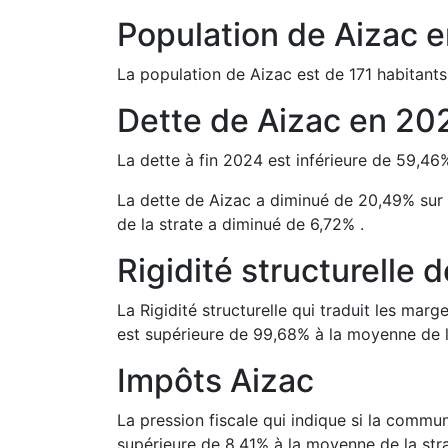
Population de
Aizac
e
La population de
Aizac
est de
171
habitants
Dette de
Aizac
en
20
La dette à fin
2024
est
inférieure de
59,46
La dette de
Aizac
a
diminué de
20,49
%
sur
de la strate a
diminué de
6,72
%
.
Rigidité structurelle 
La Rigidité structurelle qui traduit les m
est
supérieure de
99,68
%
à la moyenne de l
Impôts
Aizac
La pression fiscale qui indique si la comm
supérieure de
8,41
%
à la moyenne de la stra