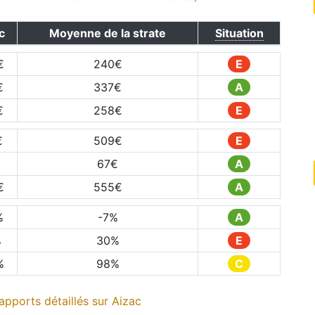
c
Moyenne de la strate
Situation
€
240
€
E
€
337
€
A
€
258
€
E
€
509
€
E
67
€
A
€
555
€
A
%
-7
%
A
%
30
%
E
%
98
%
C
apports détaillés sur
Aizac