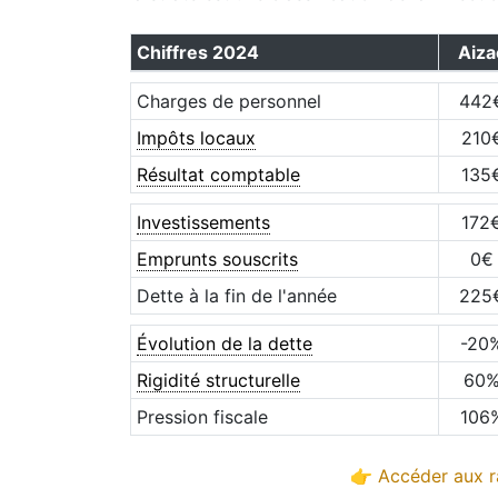
Chiffres
2024
Aiza
Charges de personnel
442
Impôts locaux
210
Résultat comptable
135
Investissements
172
Emprunts souscrits
0
€
Dette à la fin de l'année
225
Évolution de la dette
-20
Rigidité structurelle
60
Pression fiscale
106
👉 Accéder aux r