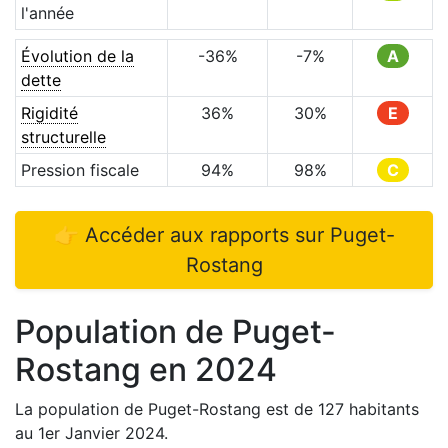
l'année
Évolution de la
-36
%
-7
%
A
dette
Rigidité
36
%
30
%
E
structurelle
Pression fiscale
94
%
98
%
C
👉 Accéder aux rapports sur
Puget-
Rostang
Population de
Puget-
Rostang
en
2024
La population de
Puget-Rostang
est de
127
habitants
au 1er Janvier
2024
.