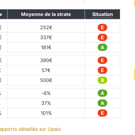
x
Moyenne de la strate
Situation
€
252
€
E
€
337
€
E
€
181
€
A
€
390
€
E
€
57
€
E
€
500
€
B
%
-6
%
A
%
37
%
A
%
101
%
E
apports détaillés sur
Upaix