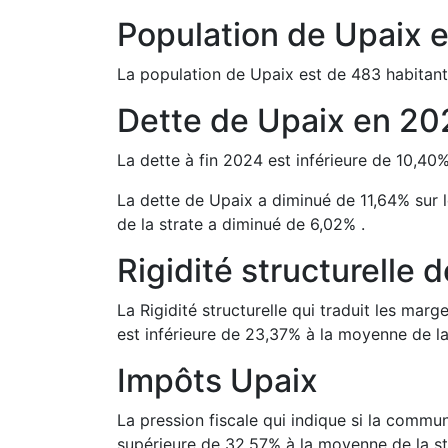
Population de
Upaix
La population de
Upaix
est de
483
habitant
Dette de
Upaix
en
20
La dette à fin
2024
est
inférieure de
10,40
La dette de
Upaix
a
diminué de
11,64
%
sur 
de la strate a
diminué de
6,02
%
.
Rigidité structurelle 
La Rigidité structurelle qui traduit les m
est
inférieure de
23,37
%
à la moyenne de la
Impôts
Upaix
La pression fiscale qui indique si la comm
supérieure de
32,57
%
à la moyenne de la st