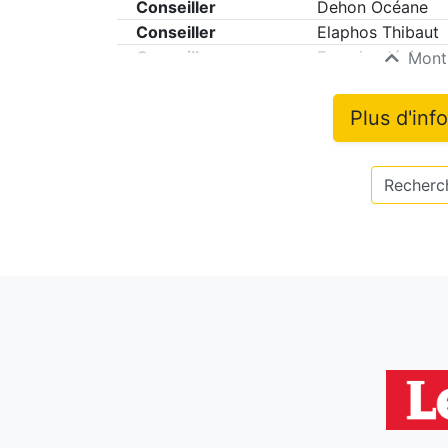
Conseiller
Dehon Océane
Conseiller
Elaphos Thibaut
Conseiller
Fournier Jérôme
Montr
Plus d'inf
Recherch