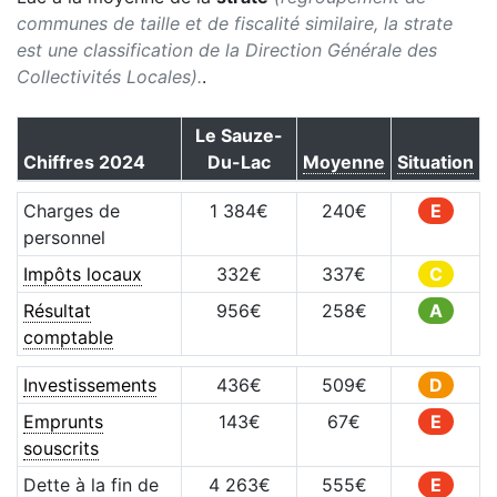
communes de taille et de fiscalité similaire, la strate
est une classification de la Direction Générale des
Collectivités Locales).
.
Le Sauze-
Chiffres
2024
Du-Lac
Moyenne
Situation
Charges de
1 384
€
240
€
E
personnel
Impôts locaux
332
€
337
€
C
Résultat
956
€
258
€
A
comptable
Investissements
436
€
509
€
D
Emprunts
143
€
67
€
E
souscrits
Dette à la fin de
4 263
€
555
€
E