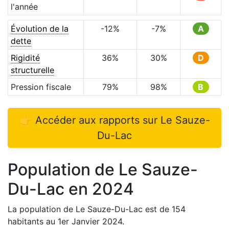
l'année
Évolution de la
-12
%
-7
%
A
dette
Rigidité
36
%
30
%
D
structurelle
Pression fiscale
79
%
98
%
B
👉 Accéder aux rapports sur
Le Sauze-
Du-Lac
Population de
Le Sauze-
Du-Lac
en
2024
La population de
Le Sauze-Du-Lac
est de
154
habitants au 1er Janvier
2024
.