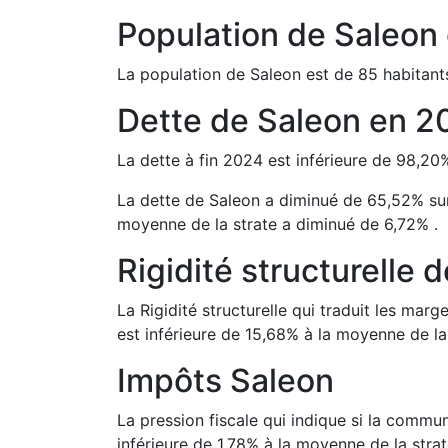
Population de
Saleon
La population de
Saleon
est de
85
habitant
Dette de
Saleon
en
2
La dette à fin
2024
est
inférieure de
98,20
La dette de
Saleon
a
diminué de
65,52
%
su
moyenne de la strate a
diminué de
6,72
%
.
Rigidité structurelle 
La Rigidité structurelle qui traduit les m
est
inférieure de
15,68
%
à la moyenne de la 
Impôts
Saleon
La pression fiscale qui indique si la comm
inférieure de
1,78
%
à la moyenne de la strat