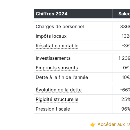
Chiffres
2024
Sale
Charges de personnel
336
Impôts locaux
-132
Résultat comptable
-3
€
Investissements
1 23
Emprunts souscrits
0
€
Dette à la fin de l'année
10
€
Évolution de la dette
-66
Rigidité structurelle
25
Pression fiscale
96
👉 Accéder aux ra