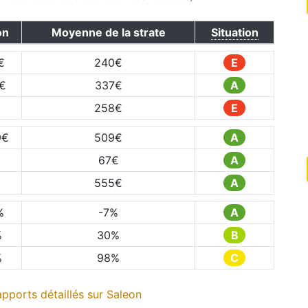
on
Moyenne de la strate
Situation
€
240
€
E
€
337
€
A
258
€
E
9
€
509
€
A
67
€
A
555
€
A
%
-7
%
A
%
30
%
B
%
98
%
C
pports détaillés sur
Saleon