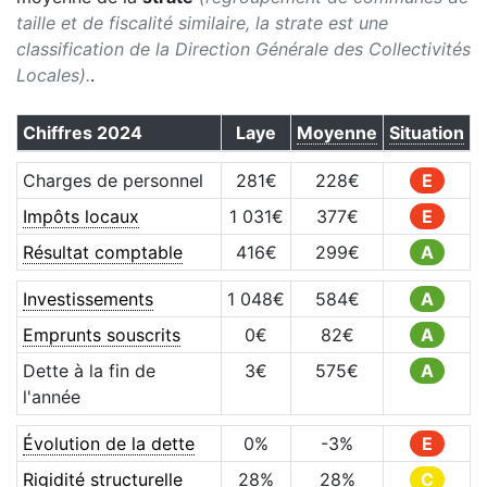
taille et de fiscalité similaire, la strate est une
classification de la Direction Générale des Collectivités
Locales).
.
Chiffres
2024
Laye
Moyenne
Situation
Charges de personnel
281
€
228
€
E
Impôts locaux
1 031
€
377
€
E
Résultat comptable
416
€
299
€
A
Investissements
1 048
€
584
€
A
Emprunts souscrits
0
€
82
€
A
Dette à la fin de
3
€
575
€
A
l'année
Évolution de la dette
0
%
-3
%
E
Rigidité structurelle
28
%
28
%
C