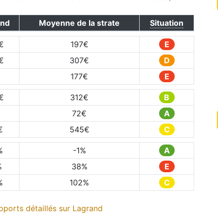
and
Moyenne de la strate
Situation
€
197
€
E
€
307
€
D
€
177
€
E
€
312
€
B
72
€
A
€
545
€
C
%
-1
%
A
%
38
%
E
%
102
%
C
ports détaillés sur
Lagrand