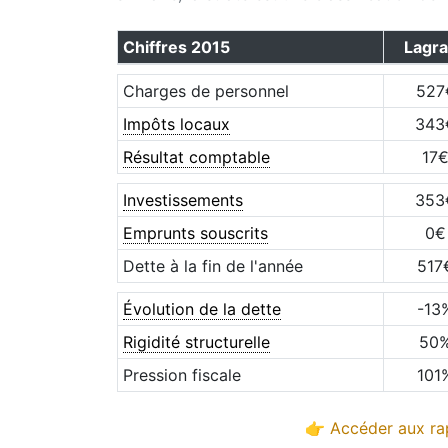
Chiffres
2015
Lagr
Charges de personnel
527
Impôts locaux
343
Résultat comptable
17
Investissements
353
Emprunts souscrits
0
€
Dette à la fin de l'année
517
Évolution de la dette
-13
Rigidité structurelle
50
Pression fiscale
101
👉 Accéder aux rap