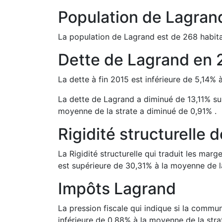
Population de
Lagran
La population de
Lagrand
est de
268
habita
Dette de
Lagrand
en
La dette à fin
2015
est
inférieure de
5,14
%
La dette de
Lagrand
a
diminué de
13,11
%
su
moyenne de la strate a
diminué de
0,91
%
.
Rigidité structurelle 
La Rigidité structurelle qui traduit les m
est
supérieure de
30,31
%
à la moyenne de la
Impôts
Lagrand
La pression fiscale qui indique si la comm
inférieure de
0,88
%
à la moyenne de la stra