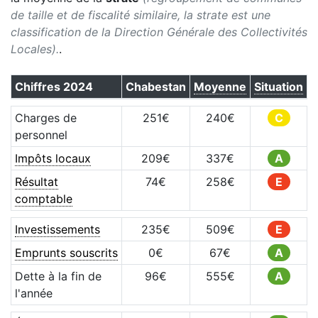
de taille et de fiscalité similaire, la strate est une
classification de la Direction Générale des Collectivités
Locales).
.
Chiffres
2024
Chabestan
Moyenne
Situation
Charges de
251
€
240
€
C
personnel
Impôts locaux
209
€
337
€
A
Résultat
74
€
258
€
E
comptable
Investissements
235
€
509
€
E
Emprunts souscrits
0
€
67
€
A
Dette à la fin de
96
€
555
€
A
l'année