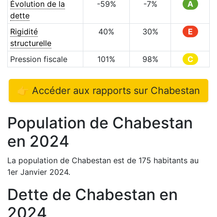
Évolution de la
-59
%
-7
%
A
dette
Rigidité
40
%
30
%
E
structurelle
Pression fiscale
101
%
98
%
C
👉 Accéder aux rapports sur
Chabestan
Population de
Chabestan
en
2024
La population de
Chabestan
est de
175
habitants au
1er Janvier
2024
.
Dette de
Chabestan
en
2024