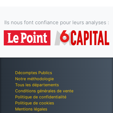
Ils nous font confiance pour leurs analyses :
Décomptes Publics
Notre méthodologie
Tous les départements
Conditions générales de vente
Politique de confidentialité
Politique de cookies
Mentions légales