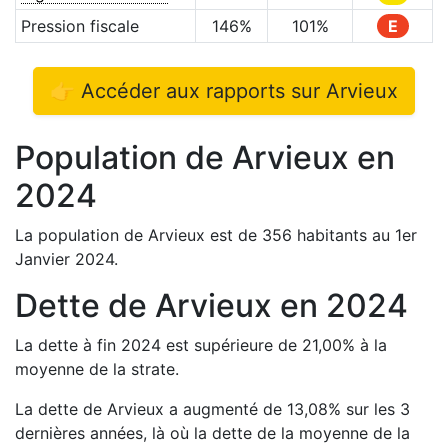
Pression fiscale
146
%
101
%
E
👉 Accéder aux rapports sur
Arvieux
Population de
Arvieux
en
2024
La population de
Arvieux
est de
356
habitants au 1er
Janvier
2024
.
Dette de
Arvieux
en
2024
La dette à fin
2024
est
supérieure de
21,00
%
à la
moyenne de la strate.
La dette de
Arvieux
a
augmenté de
13,08
%
sur les 3
dernières années, là où la dette de la moyenne de la