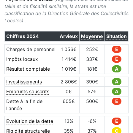
taille et de fiscalité similaire, la strate est une
classification de la Direction Générale des Collectivités
Locales).
.
Chiffres
2024
Arvieux
Moyenne
Situation
Charges de personnel
1 056
€
252
€
E
Impôts locaux
1 414
€
337
€
E
Résultat comptable
1 019
€
181
€
A
Investissements
2 806
€
390
€
A
Emprunts souscrits
0
€
57
€
A
Dette à la fin de
605
€
500
€
E
l'année
Évolution de la dette
13
%
-6
%
E
Rigidité structurelle
35
%
37
%
C