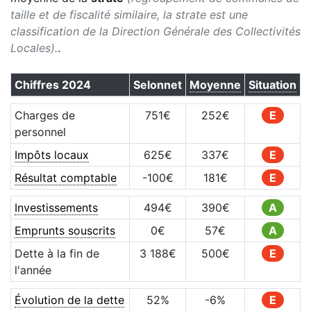
taille et de fiscalité similaire, la strate est une
classification de la Direction Générale des Collectivités
Locales).
.
Chiffres
2024
Selonnet
Moyenne
Situation
Charges de
751
€
252
€
E
personnel
Impôts locaux
625
€
337
€
E
Résultat comptable
-100
€
181
€
E
Investissements
494
€
390
€
A
Emprunts souscrits
0
€
57
€
A
Dette à la fin de
3 188
€
500
€
E
l'année
Évolution de la dette
52
%
-6
%
E