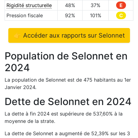
Rigidité structurelle
48
%
37
%
E
Pression fiscale
92
%
101
%
C
👉 Accéder aux rapports sur
Selonnet
Population de
Selonnet
en
2024
La population de
Selonnet
est de
475
habitants au 1er
Janvier
2024
.
Dette de
Selonnet
en
2024
La dette à fin
2024
est
supérieure de
537,60
%
à la
moyenne de la strate.
La dette de
Selonnet
a
augmenté de
52,39
%
sur les 3