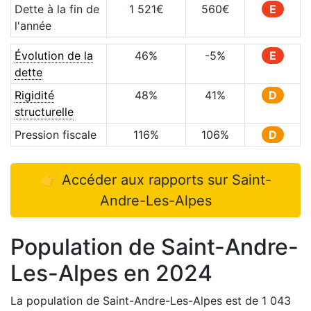
Dette à la fin de
1 521
€
560
€
E
l'année
Évolution de la
46
%
-5
%
E
dette
Rigidité
48
%
41
%
D
structurelle
Pression fiscale
116
%
106
%
D
👉 Accéder aux rapports sur
Saint-
Andre-Les-Alpes
Population de
Saint-Andre-
Les-Alpes
en
2024
La population de
Saint-Andre-Les-Alpes
est de
1 043