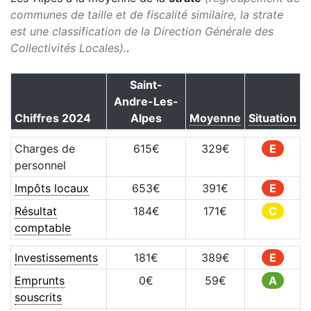
communes de taille et de fiscalité similaire, la strate
est une classification de la Direction Générale des
Collectivités Locales).
.
Saint-
Andre-Les-
Chiffres
2024
Alpes
Moyenne
Situation
Charges de
615
€
329
€
E
personnel
Impôts locaux
653
€
391
€
E
Résultat
184
€
171
€
C
comptable
Investissements
181
€
389
€
E
Emprunts
0
€
59
€
A
souscrits