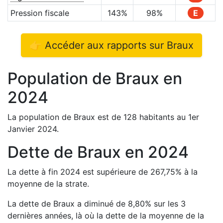
Pression fiscale
143
%
98
%
E
👉 Accéder aux rapports sur
Braux
Population de
Braux
en
2024
La population de
Braux
est de
128
habitants au 1er
Janvier
2024
.
Dette de
Braux
en
2024
La dette à fin
2024
est
supérieure de
267,75
%
à la
moyenne de la strate.
La dette de
Braux
a
diminué de
8,80
%
sur les 3
dernières années, là où la dette de la moyenne de la