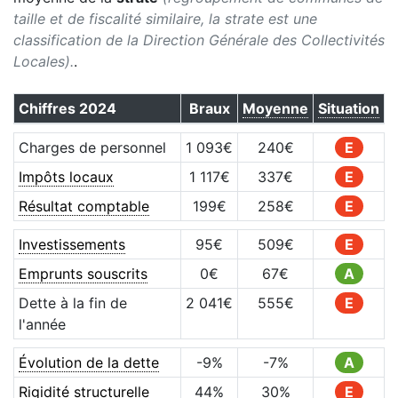
taille et de fiscalité similaire, la strate est une
classification de la Direction Générale des Collectivités
Locales).
.
Chiffres
2024
Braux
Moyenne
Situation
Charges de personnel
1 093
€
240
€
E
Impôts locaux
1 117
€
337
€
E
Résultat comptable
199
€
258
€
E
Investissements
95
€
509
€
E
Emprunts souscrits
0
€
67
€
A
Dette à la fin de
2 041
€
555
€
E
l'année
Évolution de la dette
-9
%
-7
%
A
Rigidité structurelle
44
%
30
%
E