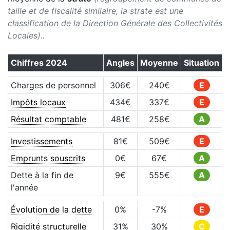
taille et de fiscalité similaire, la strate est une
classification de la Direction Générale des Collectivités
Locales).
.
Chiffres
2024
Angles
Moyenne
Situation
Charges de personnel
306
€
240
€
E
Impôts locaux
434
€
337
€
E
Résultat comptable
481
€
258
€
A
Investissements
81
€
509
€
E
Emprunts souscrits
0
€
67
€
A
Dette à la fin de
9
€
555
€
A
l'année
Évolution de la dette
0
%
-7
%
E
Rigidité structurelle
31
%
30
%
C