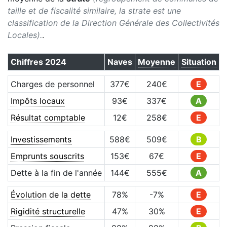
taille et de fiscalité similaire, la strate est une
classification de la Direction Générale des Collectivités
Locales).
.
Chiffres
2024
Naves
Moyenne
Situation
Charges de personnel
377
€
240
€
E
Impôts locaux
93
€
337
€
A
Résultat comptable
12
€
258
€
E
Investissements
588
€
509
€
B
Emprunts souscrits
153
€
67
€
E
Dette à la fin de l'année
144
€
555
€
A
Évolution de la dette
78
%
-7
%
E
Rigidité structurelle
47
%
30
%
E