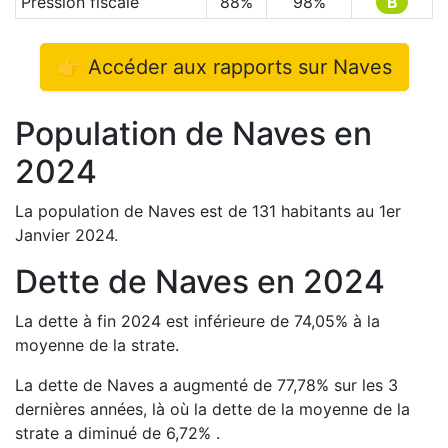
Pression fiscale
88
%
98
%
B
👉 Accéder aux rapports sur
Naves
Population de
Naves
en
2024
La population de
Naves
est de
131
habitants au 1er
Janvier
2024
.
Dette de
Naves
en
2024
La dette à fin
2024
est
inférieure de
74,05
%
à la
moyenne de la strate.
La dette de
Naves
a
augmenté de
77,78
%
sur les 3
dernières années, là où la dette de la moyenne de la
strate a
diminué de
6,72
%
.