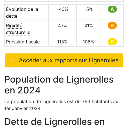
Évolution de la
-43
%
-5
%
A
dette
Rigidité
47
%
41
%
D
structurelle
Pression fiscale
113
%
106
%
C
👉 Accéder aux rapports sur
Lignerolles
Population de
Lignerolles
en
2024
La population de
Lignerolles
est de
763
habitants au
1er Janvier
2024
.
Dette de
Lignerolles
en