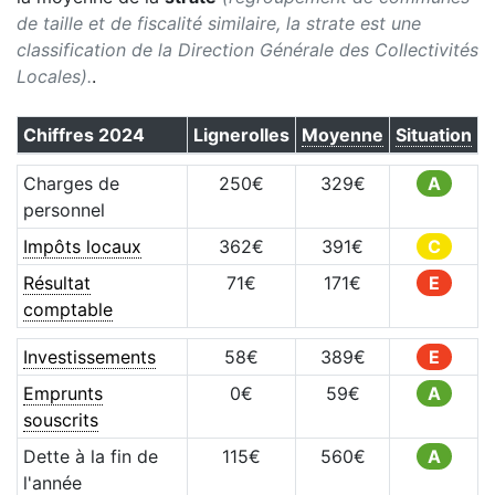
de taille et de fiscalité similaire, la strate est une
classification de la Direction Générale des Collectivités
Locales).
.
Chiffres
2024
Lignerolles
Moyenne
Situation
Charges de
250
€
329
€
A
personnel
Impôts locaux
362
€
391
€
C
Résultat
71
€
171
€
E
comptable
Investissements
58
€
389
€
E
Emprunts
0
€
59
€
A
souscrits
Dette à la fin de
115
€
560
€
A
l'année