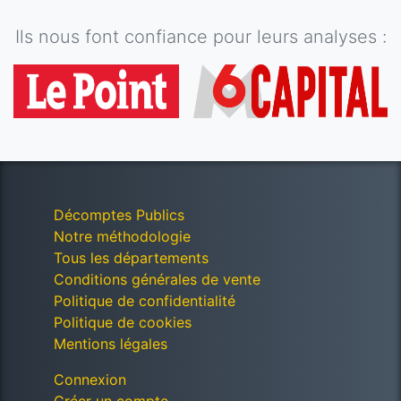
Ils nous font confiance pour leurs analyses :
Décomptes Publics
Notre méthodologie
Tous les départements
Conditions générales de vente
Politique de confidentialité
Politique de cookies
Mentions légales
Connexion