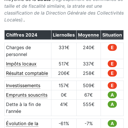
taille et de fiscalité similaire, la strate est une
classification de la Direction Générale des Collectivités
Locales).
.
Chiffres
2024
Liernolles
Moyenne
Situation
Charges de
331
€
240
€
E
personnel
Impôts locaux
517
€
337
€
E
Résultat comptable
206
€
258
€
E
Investissements
157
€
509
€
E
Emprunts souscrits
0
€
67
€
A
Dette à la fin de
41
€
555
€
A
l'année
Évolution de la
-61
%
-7
%
A